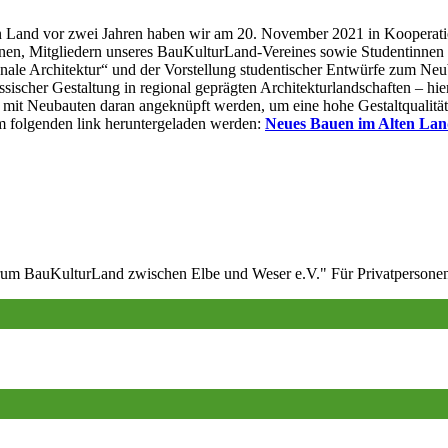
Land vor zwei Jahren haben wir am 20. November 2021 in Kooperation
innen, Mitgliedern unseres BauKulturLand-Vereines sowie Studentinnen
ale Architektur“ und der Vorstellung studentischer Entwürfe zum Neub
cher Gestaltung in regional geprägten Architekturlandschaften – hier
 mit Neubauten daran angeknüpft werden, um eine hohe Gestaltqualität
m folgenden link heruntergeladen werden:
Neues Bauen im Alten Land
m BauKulturLand zwischen Elbe und Weser e.V." Für Privatpersonen be