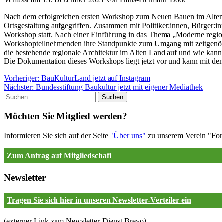
Alten
Nach dem erfolgreichen ersten Workshop zum Neuen Bauen im Alten 
Land-
Ortsgestaltung aufgegriffen. Zusammen mit Politiker:innen, Bürger:
Dokumentation
Workshop statt. Nach einer Einführung in das Thema „Moderne region
des
Workshopteilnehmenden ihre Standpunkte zum Umgang mit zeitgenössis
Workshops
die bestehende regionale Architektur im Alten Land auf und wie kann
in
Die Dokumentation dieses Workshops liegt jetzt vor und kann mit de
Steinkirchen.
Beitragsnavigation
Skip
Vorheriger:
BauKulturLand jetzt auf Instagram
.
to
Nächster:
Bundesstiftung Baukultur jetzt mit eigener Mediathek
Diese
Suchen
content
Seite
nach:
enthält
Möchten Sie Mitglied werden?
die
folgenden
Informieren Sie sich auf der Seite
"Über uns"
zu unserem Verein "Foru
Abschnitte:
Zum Antrag auf Mitgliedschaft
Sekundäres
Menü
Seitentitel-
Newsletter
Bereich
mit
Tragen Sie sich hier in unseren Newsletter-Verteiler ein
Startseiten-
Link
Hauptmenü
(externer Link zum Newsletter-Dienst Brevo)