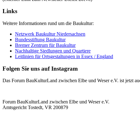
Haupt-
Inhaltsbereich
Links
Fußzeilen-
Bereich
Weitere Informationen rund um die Baukultur:
Netzwerk Baukultur Niedersachsen
Bundesstiftung Baukultur
Bremer Zentrum für Baukultur
Nachhaltige Siedlungen und Quartiere
Leitlinien für Ortsgestaltungen in Essex / England
Folgen Sie uns auf Instagram
Das Forum BauKulturLand zwischen Elbe und Weser e.V. ist jetzt auch
Fußzeilen-
Forum BauKulturLand zwischen Elbe und Weser e.V.
Bereich
Amtsgericht Tostedt, VR 200879