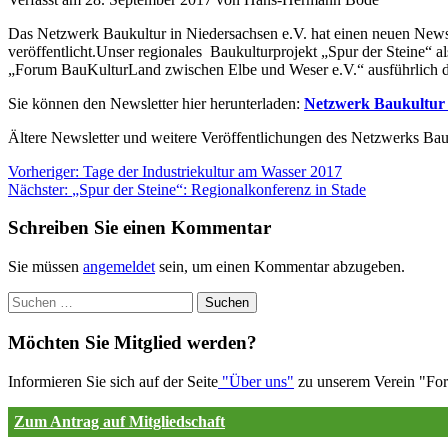
berichtet
Das Netzwerk Baukultur in Niedersachsen e.V. hat einen neuen Newsle
über
veröffentlicht.Unser regionales Baukulturprojekt „Spur der Steine“ 
Projekt
„Forum BauKulturLand zwischen Elbe und Weser e.V.“ ausführlich da
„Spur
der
Sie können den Newsletter hier herunterladen:
Netzwerk Baukultur
Steine“.
Ältere Newsletter und weitere Veröffentlichungen des Netzwerks Bauk
Skip
.
to
Beitragsnavigation
Vorheriger:
Tage der Industriekultur am Wasser 2017
Diese
content
Nächster:
„Spur der Steine“: Regionalkonferenz in Stade
Seite
enthält
Schreiben Sie einen Kommentar
die
folgenden
Abschnitte:
Sie müssen
angemeldet
sein, um einen Kommentar abzugeben.
Sekundäres
Suchen
Menü
nach:
Seitentitel-
Möchten Sie Mitglied werden?
Bereich
mit
Informieren Sie sich auf der Seite
"Über uns"
zu unserem Verein "Foru
Startseiten-
Link
Zum Antrag auf Mitgliedschaft
Hauptmenü
Haupt-