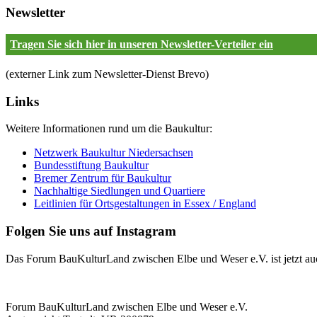
Inhaltsbereich
Newsletter
Fußzeilen-
Bereich
Tragen Sie sich hier in unseren Newsletter-Verteiler ein
(externer Link zum Newsletter-Dienst Brevo)
Links
Weitere Informationen rund um die Baukultur:
Netzwerk Baukultur Niedersachsen
Bundesstiftung Baukultur
Bremer Zentrum für Baukultur
Nachhaltige Siedlungen und Quartiere
Leitlinien für Ortsgestaltungen in Essex / England
Folgen Sie uns auf Instagram
Das Forum BauKulturLand zwischen Elbe und Weser e.V. ist jetzt auch
Fußzeilen-
Forum BauKulturLand zwischen Elbe und Weser e.V.
Bereich