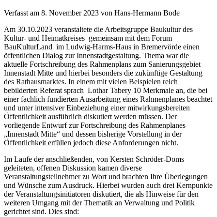
Rathausmarkt
Verfasst am
8. November 2023
von
Hans-Hermann Bode
in
Bremervörde?.
Am 30.10.2023 veranstaltete die Arbeitsgruppe Baukultur des
Kultur- und Heimatkreises gemeinsam mit dem Forum
Skip
.
BauKulturLand im Ludwig-Harms-Haus in Bremervörde einen
to
öffentlichen Dialog zur Innenstadtgestaltung. Thema war die
Diese
content
aktuelle Fortschreibung des Rahmenplans zum Sanierungsgebiet
Seite
Innenstadt Mitte und hierbei besonders die zukünftige Gestaltung
enthält
des Rathausmarktes. In einem mit vielen Beispielen reich
die
bebilderten Referat sprach Lothar Tabery 10 Merkmale an, die bei
folgenden
einer fachlich fundierten Ausarbeitung eines Rahmenplanes beachtet
Abschnitte:
und unter intensiver Einbeziehung einer mitwirkungsbereiten
Öffentlichkeit ausführlich diskutiert werden müssen. Der
Sekundäres
vorliegende Entwurf zur Fortschreibung des Rahmenplanes
Menü
„Innenstadt Mitte“ und dessen bisherige Vorstellung in der
Seitentitel-
Öffentlichkeit erfüllen jedoch diese Anforderungen nicht.
Bereich
mit
Im Laufe der anschließenden, von Kersten Schröder-Doms
Startseiten-
geleiteten, offenen Diskussion kamen diverse
Link
Veranstaltungsteilnehmer zu Wort und brachten Ihre Überlegungen
Hauptmenü
und Wünsche zum Ausdruck. Hierbei wurden auch drei Kernpunkte
Haupt-
der Veranstaltungsinitiatoren diskutiert, die als Hinweise für den
Inhaltsbereich
weiteren Umgang mit der Thematik an Verwaltung und Politik
Fußzeilen-
gerichtet sind. Dies sind:
Bereich