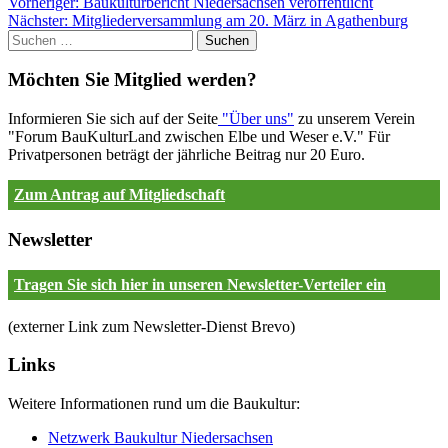
Beitragsnavigation
Vorheriger:
Baukulturbericht Niedersachsen veröffentlicht
Nächster:
Mitgliederversammlung am 20. März in Agathenburg
Suchen
nach:
Möchten Sie Mitglied werden?
Informieren Sie sich auf der Seite
"Über uns"
zu unserem Verein
"Forum BauKulturLand zwischen Elbe und Weser e.V." Für
Privatpersonen beträgt der jährliche Beitrag nur 20 Euro.
Zum Antrag auf Mitgliedschaft
Newsletter
Tragen Sie sich hier in unseren Newsletter-Verteiler ein
(externer Link zum Newsletter-Dienst Brevo)
Links
Weitere Informationen rund um die Baukultur:
Netzwerk Baukultur Niedersachsen