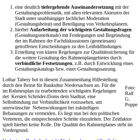
eine deutlich
tiefergehende Auseinandersetzung
mit der
Gestaltungsproblematik, mit allen relevanten Akteuren der
Stadt unter unabhängiger fachlicher Moderation
(Gestaltungsbeirat) und Beteiligung von Verkehrsplanern.
hierbei
Aufarbeitung der wichtigsten Gestaltungsfragen
(Gestaltungsmerkmale) mit Festlegungen und Begründung
der im Rahmen der Fachdiskussionen (gemeinsam)
getroffenen Entscheidungen zu den Leitbildfindungen.
Erstellung von klaren Regelungen zur Qualitätssicherung für
die weitere Gestaltung des Rahmenplangebietes durch
verbindliche Festsetzungen
, z.B. durch Entwicklung eines
Gestaltungskatalogs bzw. einer Gestaltungssatzung.
Lothar Tabery bot in diesem Zusammenhang Hilfestellung
durch den Beirat für Baukultur Niedersachsen an. Für die
Foto:
im Rahmenplan zu erarbeitenden wichtigsten Regelungen
Ralf
riet Kersten Schröder-Doms dem Stadtrat, eine
G.
Selbstbindung zur Verbindlichkeit vorzusehen, um
Poppe
unerwünschte Nebenwirkungen bei zukünftigen
Bebauungen zu vermeiden. Es liegt nun bei den politischen
Vertretern, die entsprechenden Schritte einzuleiten. Der Zeitfaktor
spielt hierbei keine Rolle. Die Qualität des Rahmenplanes steht im
Vordergrund.