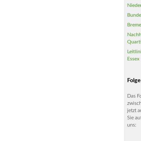
Niede
Bunde
Breme
Nachh
Quart
Leitli
Essex 
Folge
Das F
zwisch
jetzt 
Sie au
uns: