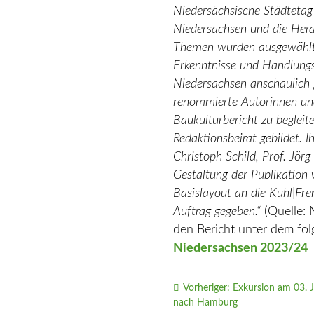
Niedersächsische Städtetag 
Niedersach
sen und die Hera
Themen wurden ausgewähl
Erkenntnisse und Handlung
Nie
dersachsen anschaulich 
renommierte
Autorinnen un
Baukulturbe
richt zu begle
Redakti
onsbeirat gebildet. 
Christoph
Schild,
Prof.
Jörg
Gestaltung der
Publikation
Basislayout
an
die
Kuhl|Fre
Auf
trag gegeben.“
(Quelle:
den Bericht unter dem fol
Niedersachsen 2023/24
Vorheriger:
Exkursion am 03. J
nach Hamburg