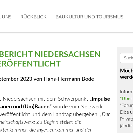
 UNS
RÜCKBLICK
BAUKULTUR UND TOURISMUS
BERICHT NIEDERSACHSEN
ERÖFFENTLICHT
Möcht
werd
eptember 2023
von
Hans-Hermann Bode
Inform
"Über
cht Niedersachsen mit dem Schwerpunkt
„Impulse
"Foru
Planen und (Um)Bauen“
wurde vom Netzwerk
Elbe u
veröffentlicht und dem Landtag übergeben.
„
Der
Privat
meinschaftswerk: Zu Beginn stellen
die
jährli
ek
tenkammer, die Ingenieurkammer
und der