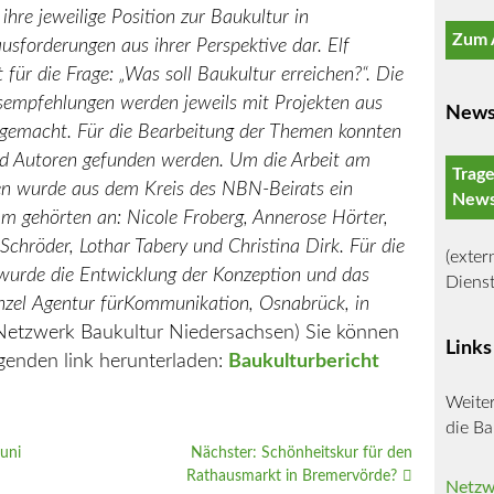
ihre je
weilige Position zur Baukultur in
Zum A
usforderungen aus ihrer Per
spektive dar. Elf
t
für die Frage: „Was soll Baukultur erreichen?“.
Die
sempfehlun
gen werden jeweils mit Projekten aus
News
gemacht. Für die Be
arbeitung der Themen konnten
d Autoren gefunden werden.
Um die Arbeit am
Trage
iten wurde aus dem
Kreis des NBN-Beirats ein
Newsl
Ihm gehörten
an: Nicole Froberg, Annerose Hör
ter,
Schröder, Lothar Tabery und Chris
tina Dirk. Für die
(exter
 wurde die Entwicklung
der Konzeption und das
Dienst
nzel
Agentur
für
Kommunikation, Osnabrück, in
 Netzwerk Baukultur Niedersachsen) Sie können
Links
genden link herunterladen:
Baukulturbericht
Weite
die Ba
uni
Nächster:
Schönheitskur für den
Rathausmarkt in Bremervörde?
Netzw